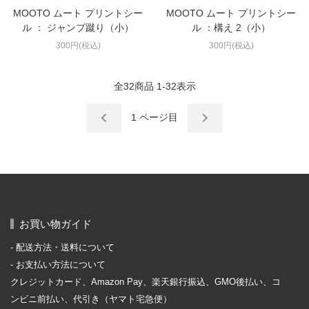
MOOTO ムート プリントシー
MOOTO ムート プリントシー
ル ： ジャンプ蹴り（小）
ル ：構え 2（小）
300円(税込)
300円(税込)
全
32
商品
1
-
32
表示
1
ページ目
お買い物ガイド
配送方法・送料について
お支払い方法について
クレジットカード、Amazon Pay、楽天銀行振込、GMO後払い、コ
ンビニ前払い、代引き（ヤマト宅急便）