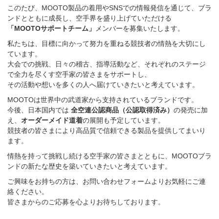
このたび、MOOTO製品の着用やSNSでの情報発信を通じて、ブラ
ンドとともに成長し、空手界を盛り上げていただける
「MOOTOサポートチーム」
メンバーを募集いたします。
私たちは、目標に向かって努力を重ねる競技者の情熱を大切にし
ています。
大会での挑戦、日々の稽古、指導活動など、それぞれのステージ
で全力を尽くす空手家の皆さまをサポートし、
その活動や想いを多くの人へ届けていきたいと考えています。
MOOTOは世界中の武道家から支持されているブランドです。
今後、日本国内では
全空連公認商品（公認取得済み）
の
発売に加
え、
オーダーメイド道着
の展開も予定しています。
競技者の皆さまにより高品質で信頼できる製品を提供してまいり
ます。
情熱を持って挑戦し続ける空手家の皆さまとともに、MOOTOブラ
ンドの新たな歴史を築いていきたいと考えています。
ご興味をお持ちの方は、お問い合わせフォームよりお気軽にご連
絡ください。
皆さまからのご応募を心よりお待ちしております。