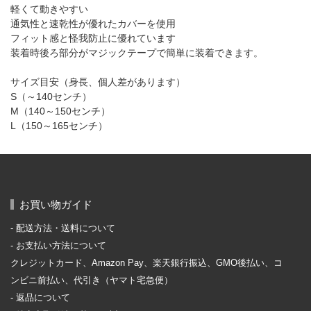
軽くて動きやすい
通気性と速乾性が優れたカバーを使用
フィット感と怪我防止に優れています
装着時後ろ部分がマジックテープで簡単に装着できます。
サイズ目安（身長、個人差があります）
S（～140センチ）
M（140～150センチ）
L（150～165センチ）
お買い物ガイド
配送方法・送料について
お支払い方法について
クレジットカード、Amazon Pay、楽天銀行振込、GMO後払い、コ
ンビニ前払い、代引き（ヤマト宅急便）
返品について