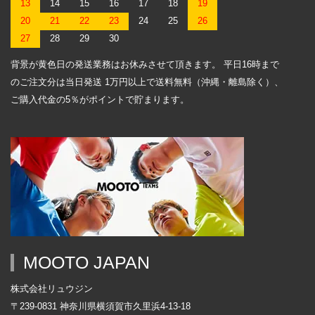
13
14
15
16
17
18
19
20
21
22
23
24
25
26
27
28
29
30
背景が黄色日の発送業務はお休みさせて頂きます。 平日16時まで
のご注文分は当日発送 1万円以上で送料無料（沖縄・離島除く）、
ご購入代金の5％がポイントで貯まります。
MOOTO JAPAN
株式会社リュウジン
〒239-0831 神奈川県横須賀市久里浜4-13-18